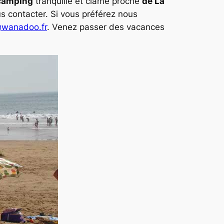
 camping
tranquille et clame proche
de La
us contacter. Si vous préférez nous
@wanadoo.fr
. Venez passer des vacances